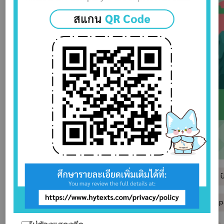
นักเขียน :
สุภา ป
สำนักพิมพ์ :
tp