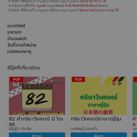
*E-BOOK ที่ซื้อบนเว็บ Hytexts หรือบน App Hytexts
ไม่สามารถ Print ได้
*หากต้องการซื้อเป็น
“รูปเล่ม”
กรุณาติดต่อ
สำนักพิมพ์หรือนักเขียน
โดยตรง
*E-BOOK ที่ซื้อบนเว็บ Hytexts หรือบน App Hytexts
ไม่สามารถอ่านบน Kindle ได้
ขนาดไฟล์
ราคาปก
จำนวนหน้า
วันที่วางจำหน่าย
เวลาหมดอายุ
อีบุ๊คที่เกี่ยวข้อง
PDF
PDF
82 คำกริยาวิเศษณ์ นิ โตะ
กริยาวิเศษณ์ภาษาญี่ปุ่น
คำ
อิชิ
J
ณัฏฐิรา ทับทิม
นพพิชญ์ ประหวั่น
นพ
฿119
฿80