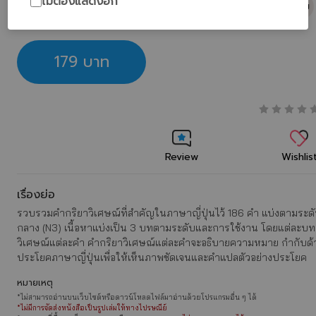
ไม่ต้องแสดงอีก
ภาษา / พจนานุกรม
179 บาท
Review
Wishlis
เรื่องย่อ
รวบรวมคำกริยาวิเศษณ์ที่สำคัญในภาษาญี่ปุ่นไว้ 186 คำ แบ่งตามระดับช
กลาง (N3) เนื้อหาแบ่งเป็น 3 บทตามระดับและการใช้งาน โดยแต่ละบ
วิเศษณ์แต่ละคำ คำกริยาวิเศษณ์แต่ละคำจะอธิบายความหมาย กำกับด้วย
ประโยคภาษาญี่ปุ่นเพื่อให้เห็นภาพชัดเจนและคำแปลตัวอย่างประโยค
หมายเหตุ
*ไม่สามารถอ่านบนเว็บไซต์หรือดาวน์โหลดไฟล์มาอ่านด้วยโปรแกรมอื่น ๆ ได้
*ไม่มีการจัดส่งหนังสือเป็นรูปเล่มให้ทางไปรษณีย์