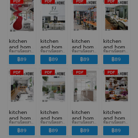
PDF
PDF
PDF
PDF
kitchen
kitchen
kitchen
kitchen
and home
and home
and home
and home
ทีมงานนิตยสาร Kitchen and Home
ทีมงานนิตยสาร Kitchen and Home
ทีมงานนิตยสาร Kitchen and Home
ทีมงานนิตยสาร Kitchen and Home
ฉบับที่ 202
ฉบับที่ 201
ฉบับที่ 200
ฉบับที่ 199
june 2023
may 2023
april 2023
march
฿89
฿89
฿89
฿89
2023
PDF
PDF
PDF
PDF
kitchen
kitchen
kitchen
kitchen
and home
and home
and home
and home
ทีมงานนิตยสาร Kitchen and Home
ทีมงานนิตยสาร Kitchen and Home
ทีมงานนิตยสาร Kitchen and Home
ทีมงานนิตยสาร Kitchen and Home
ฉบับที่ 198
ฉบับที่ 197
ฉบับที่ 196
ฉบับที่ 195
february
january
december
november
฿89
฿89
฿89
฿89
2023
2023
2022
2022