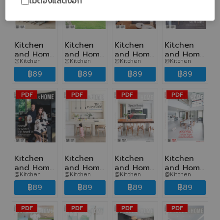
ไม่ต้องแสดงอีก
Kitchen
Kitchen
Kitchen
Kitchen
and Home
and Home
and Home
and Home
@Kitchen
@Kitchen
@Kitchen
@Kitchen
มิถุนายน
พฤษภาคม
เมษายน
มีนาคม
2568
2568
2568
2568
฿89
฿89
฿89
฿89
PDF
PDF
PDF
PDF
Kitchen
Kitchen
Kitchen
Kitchen
and Home
and Home
and Home
and Home
@Kitchen
@Kitchen
@Kitchen
@Kitchen
กุมภาพันธ์
มกราคม
ธันวาคม
พฤศจิกายน
2568
2568
2567
2567
฿89
฿89
฿89
฿89
PDF
PDF
PDF
PDF