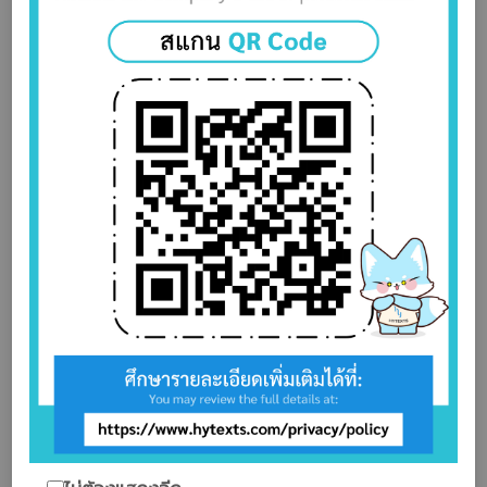
Kitchen
Kitchen
Kitchen
Kitchen
and Home
and Home
and Home
and Home
@Kitchen
@Kitchen
@Kitchen
@Kitchen
กุมภาพันธ์
มกราคม
ธันวาคม
พฤศจิกายน
2569
2569
2568
2568
฿89
฿89
฿89
฿89
PDF
PDF
PDF
PDF
Kitchen
Kitchen
Kitchen
Kitchen
and Home
and Home
and Home
and Home
@Kitchen
@Kitchen
@Kitchen
@Kitchen
ตุลาคม
กันยายน
สิงหาคม
กรกฎาคม
2568
2568
2568
2568
฿89
฿89
฿89
฿89
PDF
PDF
PDF
PDF